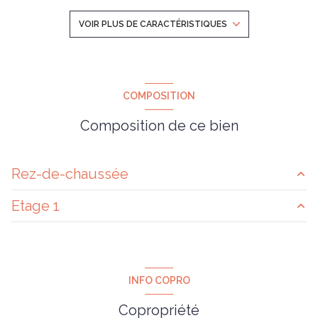
2 salle(s) de bain
VOIR PLUS DE CARACTÉRISTIQUES
cuisine séparée (équipée)
Chauffage individuel : convecteur (electrique)
COMPOSITION
Composition de ce bien
1 garage(s)
exposition Est-Ouest
Rez-de-chaussée
2 niveau(x)
Etage 1
entrée
20.85 m²
3ème étage
chambre
15.23 m²
salon/sejour
58.11 m²
chambre
12.4 m²
4 étage(s)
cuisine
14.63 m²
INFO COPRO
suite
35.32 m²
terrasse
17.35 m²
vue Magnifique
Copropriété
salle de bain
5.02 m²