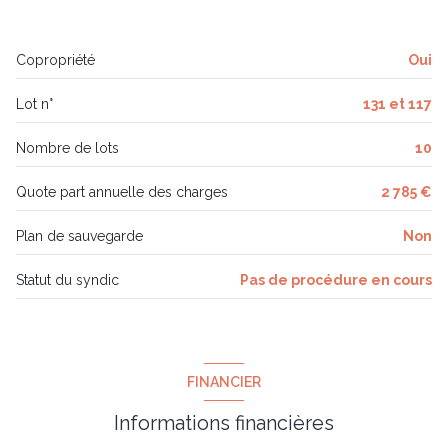
WC
2.3 m²
terrasse
Copropriété
Oui
chambre
1.3 m²
quartier St Georges
buanderie
4.45 m²
Lot n°
131 et 117
Nombre de lots
10
Quote part annuelle des charges
2 785 €
Plan de sauvegarde
Non
Statut du syndic
Pas de procédure en cours
FINANCIER
Informations financières