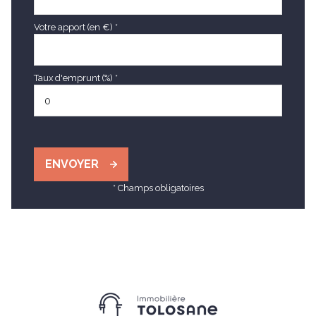
Votre apport (en €) *
Taux d'emprunt (%) *
ENVOYER
* Champs obligatoires