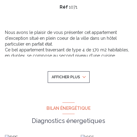
Réf
1071
Nous avons le plaisir de vous présenter cet appartement
d'exception situé en plein coeur de la ville dans un hôtel
particulier en parfait état.
Ce bel appartement traversant de type 4 de 170 m2 habitables,
en duplex, se compose au second niveau d'une cuisine
équipée indépendante et d'un vaste espace salon/salle à
manger de près de 60 m2 entièrement ouvert sur une terrasse
de plus de 17 m2 bénéficiant d'une superbe vue dégagée sur
AFFICHER PLUS
les Augustins et les toits toulousains.
Au premier niveau s'organise, depuis l'entrée avec placards,
l'espace nuit comprenant une suite parentale de 35 m2 (
chambre principale, salle de bains avec baignoire et douche,
wc), deux chambres, une salle de bains, une buanderie et un wc
indépendant.
BILAN ÉNERGÉTIQUE
Atout supplémentaire de ce bien unique, un grand garage
individuel fermé danns la cour de l'immeuble.
Diagnostics énergetiques
A découvrir sans tarder.