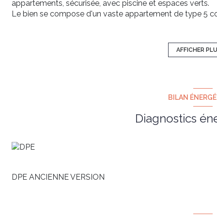
appartements, sécurisée, avec piscine et espaces verts.
Le bien se compose d'un vaste appartement de type 5 com
une agréable terrasse, une grande cuisine avec espace rep
chambres dont une avec salle d'eau, une salle de bains av
Le + : Sur le même niveau, un studio équipé de 20 m2 avec b
AFFICHER PL
résidence. Cet espace pouvant également être intégré à l
En rez-de-chaussée, un cellier et un parking privatif dasn
Portail automatique, espaces verts et piscine pour laquel
appelés.
BILAN ÉNERG
A découvrir au plus vite.
Diagnostics én
DPE ANCIENNE VERSION