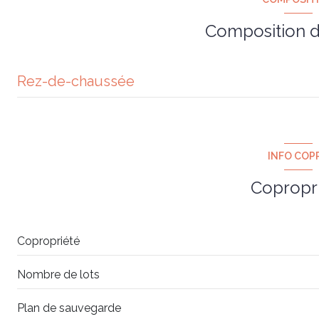
cave
Composition d
terrasse
Rez-de-chaussée
salon/sejour
cuisine
INFO COP
chambre
Copropr
chambre
chambre
Copropriété
chambre
Nombre de lots
salle de bain
Plan de sauvegarde
salle d'eau