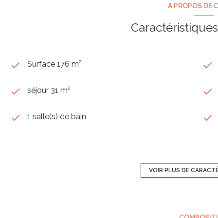
A PROPOS DE C
Caractéristiques
Surface 176 m²
séjour 31 m²
1 salle(s) de bain
construit en 1974
Chauffage collectif : radiateur (gaz)
VOIR PLUS DE CARACT
2ème étage
COMPOSIT