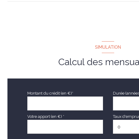
dressing
entrée
studio
SIMULATION
Calcul des mensua
Montant du crédit (en €)*
Durée (années
Votre apport (en €) *
Taux d'emprunt