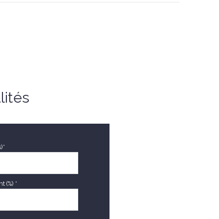
m²
m²
20 m²
lités
)*
 (%) *