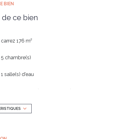
E BIEN
 de ce bien
carrez 176 m²
5 chambre(s)
1 salle(s) d'eau
cuisine séparée (semi-équipée)
1 niveau(x)
ÉRISTIQUES
3 étage(s)
ION