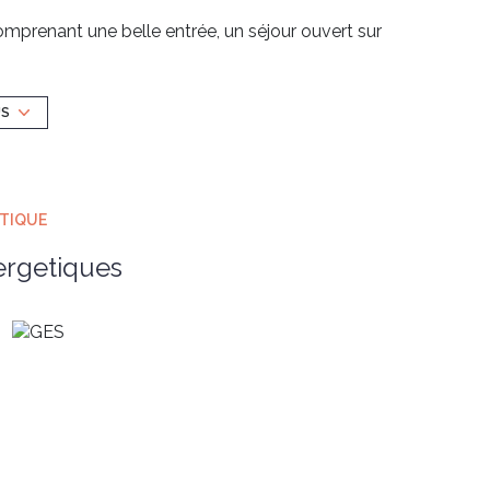
prenant une belle entrée, un séjour ouvert sur
as également ouverte sur la terrasse, 4
ec baignoire et douche, un dressing, wc .
alcon et jolie vue sur le jardin arboré de la
US
'appartement principal.
 un garage.
le des travaux de rénovation ont été votés et
ÉTIQUE
ergetiques