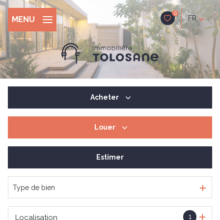
0
FR
MENU
Acheter
Louer
De l'ancien
De l'immo pro
Estimer
à l'année
De l'immo pro
Type de bien
1
Localisation